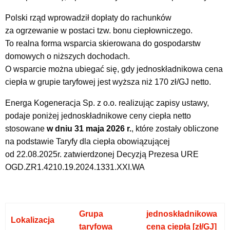
Polski rząd wprowadził dopłaty do rachunków
za ogrzewanie w postaci tzw. bonu ciepłowniczego.
To realna forma wsparcia skierowana do gospodarstw
domowych o niższych dochodach.
O wsparcie można ubiegać się, gdy jednoskładnikowa cena
ciepła w grupie taryfowej jest wyższa niż 170 zł/GJ netto.
Energa Kogeneracja Sp. z o.o. realizując zapisy ustawy,
podaje poniżej jednoskładnikowe ceny ciepła netto
stosowane
w dniu 31 maja 2026 r.
, które zostały obliczone
na podstawie Taryfy dla ciepła obowiązującej
od 22.08.2025r. zatwierdzonej Decyzją Prezesa URE
OGD.ZR1.4210.19.2024.1331.XXI.WA
Grupa
jednoskładnikowa
Lokalizacja
taryfowa
cena ciepła [zł/GJ]