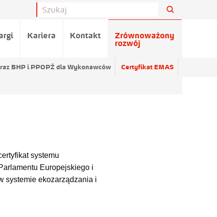
argi
Kariera
Kontakt
Zrównoważony
rozwój
oraz BHP i PPOPŻ dla Wykonawców
Certyfikat EMAS
ertyfikat systemu
arlamentu Europejskiego i
 w systemie ekozarządzania i