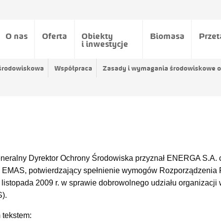
O nas
Oferta
Obiekty
Biomasa
Przet
i inwestycje
 środowiskowa
Współpraca
Zasady i wymagania środowiskowe 
eneralny Dyrektor Ochrony Środowiska przyznał ENERGA S.A. c
 EMAS, potwierdzający spełnienie wymogów Rozporządzenia P
listopada 2009 r. w sprawie dobrowolnego udziału organizacji
).
m tekstem: